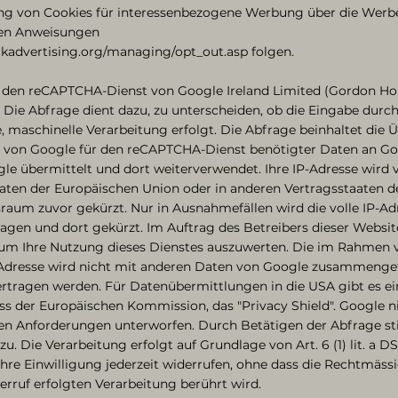
g von Cookies für interessenbezogene Werbung über die Werbe
den Anweisungen
kadvertising.org/managing/opt_out.asp folgen.
 den reCAPTCHA-Dienst von Google Ireland Limited (Gordon Ho
). Die Abfrage dient dazu, zu unterscheiden, ob die Eingabe dur
, maschinelle Verarbeitung erfolgt. Die Abfrage beinhaltet die 
er von Google für den reCAPTCHA-Dienst benötigter Daten an G
gle übermittelt und dort weiterverwendet. Ihre IP-Adresse wird
aaten der Europäischen Union oder in anderen Vertragsstaate
raum zuvor gekürzt. Nur in Ausnahmefällen wird die volle IP-Ad
agen und dort gekürzt. Im Auftrag des Betreibers dieser Websit
 um Ihre Nutzung dieses Dienstes auszuwerten. Die im Rahmen 
-Adresse wird nicht mit anderen Daten von Google zusammengef
ertragen werden. Für Datenübermittlungen in die USA gibt es e
s der Europäischen Kommission, das "Privacy Shield". Google 
h den Anforderungen unterworfen. Durch Betätigen der Abfrage s
zu. Die Verarbeitung erfolgt auf Grundlage von Art. 6 (1) lit. a 
Ihre Einwilligung jederzeit widerrufen, ohne dass die Rechtmäss
rruf erfolgten Verarbeitung berührt wird.