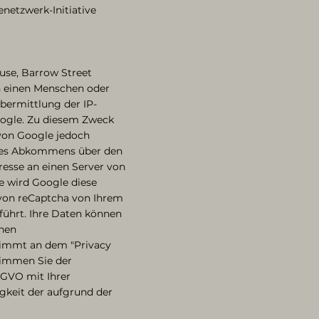
netzwerk-Initiative
use, Barrow Street
ch einen Menschen oder
Übermittlung der IP-
oogle. Zu diesem Zweck
 von Google jedoch
n des Abkommens über den
resse an einen Server von
e wird Google diese
von reCaptcha von Ihrem
ührt. Ihre Daten können
inen
nimmt an dem "Privacy
timmen Sie der
DSGVO mit Ihrer
igkeit der aufgrund der