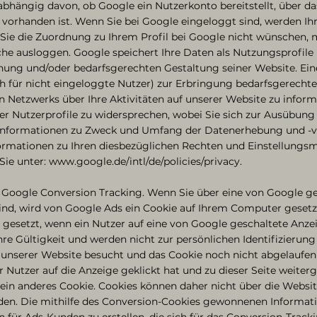
bhängig davon, ob Google ein Nutzerkonto bereitstellt, über das
 vorhanden ist. Wenn Sie bei Google eingeloggt sind, werden Ih
ie die Zuordnung zu Ihrem Profil bei Google nicht wünschen, m
che ausloggen. Google speichert Ihre Daten als Nutzungsprofile
hung und/oder bedarfsgerechten Gestaltung seiner Website. Ei
ch für nicht eingeloggte Nutzer) zur Erbringung bedarfsgerec
n Netzwerks über Ihre Aktivitäten auf unserer Website zu inform
ser Nutzerprofile zu widersprechen, wobei Sie sich zur Ausübun
nformationen zu Zweck und Umfang der Datenerhebung und -v
ormationen zu Ihren diesbezüglichen Rechten und Einstellungs
Sie unter: www.google.de/intl/de/policies/privacy.
Google Conversion Tracking. Wenn Sie über eine von Google ge
ind, wird von Google Ads ein Cookie auf Ihrem Computer gesetzt
gesetzt, wenn ein Nutzer auf eine von Google geschaltete Anzei
hre Gültigkeit und werden nicht zur persönlichen Identifizieru
unserer Website besucht und das Cookie noch nicht abgelaufen 
 Nutzer auf die Anzeige geklickt hat und zu dieser Seite weiterg
ein anderes Cookie. Cookies können daher nicht über die Websi
den. Die mithilfe des Conversion-Cookies gewonnenen Informat
 für Ads-Kunden zu erstellen, die sich für das Conversion-Track