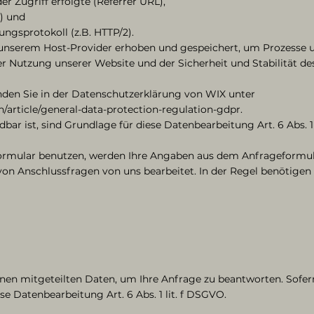
er Zugriff erfolgte (Referrer URL),
4) und
ngsprotokoll (z.B. HTTP/2).
unserem Host-Provider erhoben und gespeichert, um Prozesse 
 Nutzung unserer Website und der Sicherheit und Stabilität 
nden Sie in der Datenschutzerklärung von WIX unter
n/article/general-data-protection-regulation-gdpr.
r ist, sind Grundlage für diese Datenbearbeitung Art. 6 Abs. 1 
ormular benutzen, werden Ihre Angaben aus dem Anfrageformul
 von Anschlussfragen von uns bearbeitet. In der Regel benötigen
hnen mitgeteilten Daten, um Ihre Anfrage zu beantworten. Sof
ese Datenbearbeitung Art. 6 Abs. 1 lit. f DSGVO.