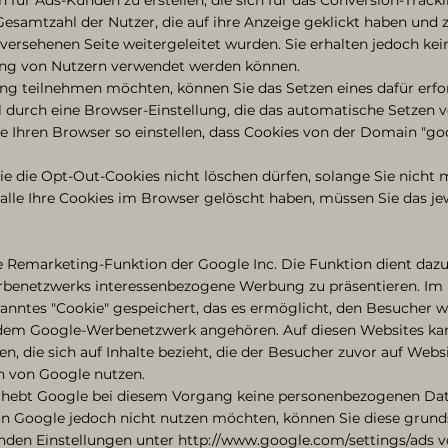
esamtzahl der Nutzer, die auf ihre Anzeige geklickt haben und 
ersehenen Seite weitergeleitet wurden. Sie erhalten jedoch kei
rung von Nutzern verwendet werden können.
ng teilnehmen möchten, können Sie das Setzen eines dafür erfo
l durch eine Browser-Einstellung, die das automatische Setzen 
ie Ihren Browser so einstellen, dass Cookies von der Domain "g
Sie die Opt-Out-Cookies nicht löschen dürfen, solange Sie nich
 alle Ihre Cookies im Browser gelöscht haben, müssen Sie das j
e Remarketing-Funktion der Google Inc. Die Funktion dient daz
rbenetzwerks interessenbezogene Werbung zu präsentieren. Im
anntes "Cookie" gespeichert, das es ermöglicht, den Besucher 
e dem Google-Werbenetzwerk angehören. Auf diesen Websites k
 die sich auf Inhalte bezieht, die der Besucher zuvor auf Websi
n von Google nutzen.
hebt Google bei diesem Vorgang keine personenbezogenen Dat
 Google jedoch nicht nutzen möchten, können Sie diese grundsä
nden Einstellungen unter http://www.google.com/settings/ads v